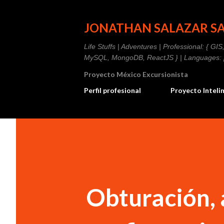
JONATHAN SALAZAR S
Life Stuffs | Adventures | Professional: { G
MySQL, MongoDB, ReactJS } | Languages: [ 
Proyecto México Excursionista
Perfil profesional
Proyecto Intel
Obturación, 