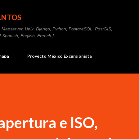
Ir al contenido principal
ANTOS
IS, Mapserver, Unix, Django, Python, PostgreSQL, PostGIS,
Spanish, English, French ]
imapa
Proyecto México Excursionista
apertura e ISO,