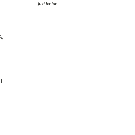
just for fun
s,
n