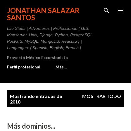
Ir al contenido principal
JONATHAN SALAZAR
SANTOS
Life Stuffs | Adventures | Professional: { GIS,
Mapserver, Unix, Django, Python, PostgreSQL,
PostGIS, MySQL, MongoDB, ReactJS } |
Languages: [ Spanish, English, French ]
Proyecto México Excursionista
Perfil profesional
Más…
E
Mostrando entradas de
MOSTRAR TODO
n
2018
t
r
Más dominios...
a