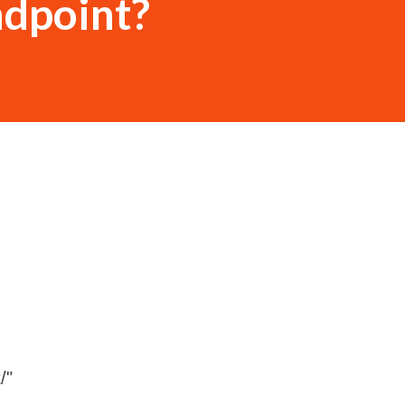
ndpoint?
/"