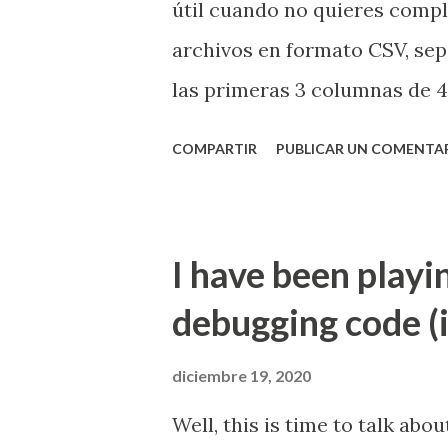
útil cuando no quieres compli
archivos en formato CSV, se
las primeras 3 columnas de 4,
de filas que no estaba dispue
COMPARTIR
PUBLICAR UN COMENTA
el comando cut, lo utilicé de l
3 origen.csv > destino.csv Do
el archivo, -f1-3 hace refere
I have been playi
de la número 1 a la 3, origen.
debugging code (i
sobre el cuál vamos a tomar
finalmente destino.csv que e
diciembre 19, 2020
nuevo resultado, y listo!, pod
Well, this is time to talk abo