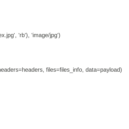
.jpg', 'rb'), 'image/jpg')
headers=headers, files=
files_info
, data=payload)