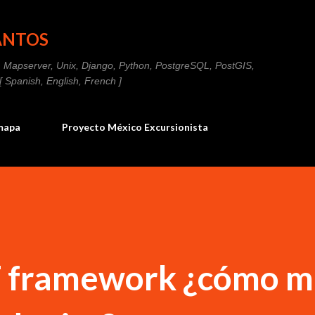
Ir al contenido principal
ANTOS
IS, Mapserver, Unix, Django, Python, PostgreSQL, PostGIS,
Spanish, English, French ]
imapa
Proyecto México Excursionista
 framework ¿cómo m