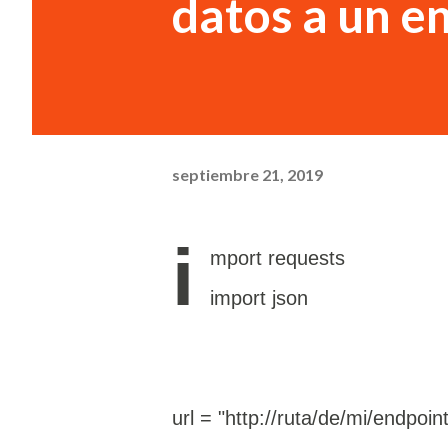
datos a un e
septiembre 21, 2019
i
mport requests
import json
url = "http://ruta/de/mi/endpoint