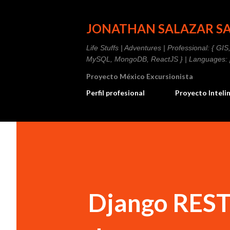
JONATHAN SALAZAR S
Life Stuffs | Adventures | Professional: { G
MySQL, MongoDB, ReactJS } | Languages: [ 
Proyecto México Excursionista
Perfil profesional
Proyecto Intel
Django REST