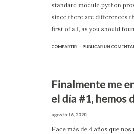
no eres tan experto, es algo q
standard module python provide
invertir tanto tiempo, pues, 
since there are differences t
first of all, as you should fo
and challenges. You have to d
COMPARTIR
PUBLICAR UN COMENTA
even worst, unexpected behav
trace. Here are some lights on 
your life is coding :). Consi
Finalmente me en
Command Description s Execut
el día #1, hemos d
possible occasion. n Continue
current function is reached o
agosto 16, 2020
variables in context code. ll
Hace más de 4 años que nos 