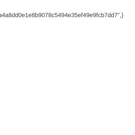
7a4a8dd0e1e8b9078c5494e35ef49e9fcb7dd7",}