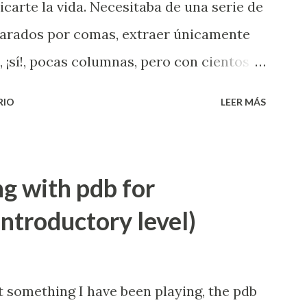
carte la vida. Necesitaba de una serie de
parados por comas, extraer únicamente
 ¡sí!, pocas columnas, pero con cientos
sto a editar a mano, y descubrí
RIO
LEER MÁS
a siguiente manera: [jonas]$ cut -d "," -f1-
nde -d hace referencia al delimitado en el
ncia a las columnas que vamos a extraer,
ng with pdb for
csv hace referencia al archivo de original
ntroductory level)
 las columnas que necesitamos y
s el archivo destino que almacenará el
rías complicarte la vida con awk , pero si
ut something I have been playing, the pdb