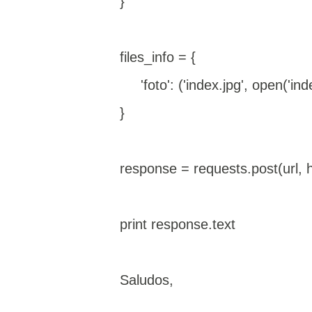
}
files_info = {
'foto': ('index.jpg', open('index
}
response = requests.post(url, 
print response.text
Saludos,