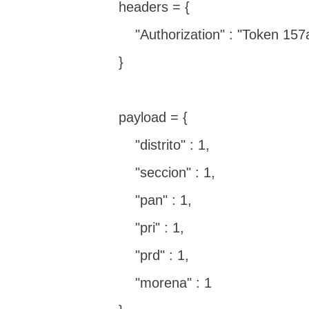
headers = {
"Authorization" : "Token 15
}
payload = {
"distrito" : 1,
"seccion" : 1,
"pan" : 1,
"pri" : 1,
"prd" : 1,
"morena" : 1